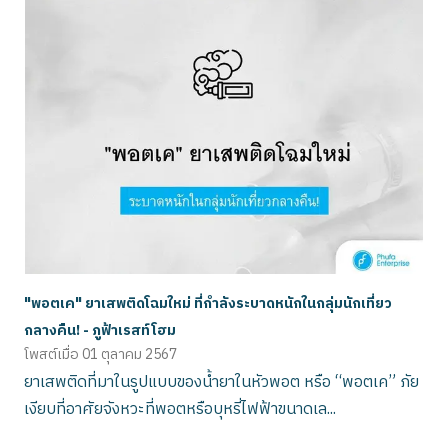
"พอตเค" ยาเสพติดโฉมใหม่ ที่กำลังระบาดหนักในกลุ่มนักเที่ยว
กลางคืน! - ภูฟ้าเรสท์โฮม
โพสต์เมื่อ
01 ตุลาคม 2567
ยาเสพติดที่มาในรูปแบบของน้ำยาในหัวพอต หรือ “พอตเค” ภัย
เงียบที่อาศัยจังหวะที่พอตหรือบุหรี่ไฟฟ้าขนาดเล...