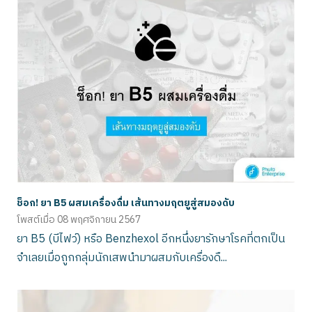
ช็อก! ยา B5 ผสมเครื่องดื่ม เส้นทางมฤตยูสู่สมองดับ
โพสต์เมื่อ
08 พฤศจิกายน 2567
ยา B5 (บีไฟว์) หรือ Benzhexol อีกหนึ่งยารักษาโรคที่ตกเป็น
จำเลยเมื่อถูกกลุ่มนักเสพนำมาผสมกับเครื่องดื...