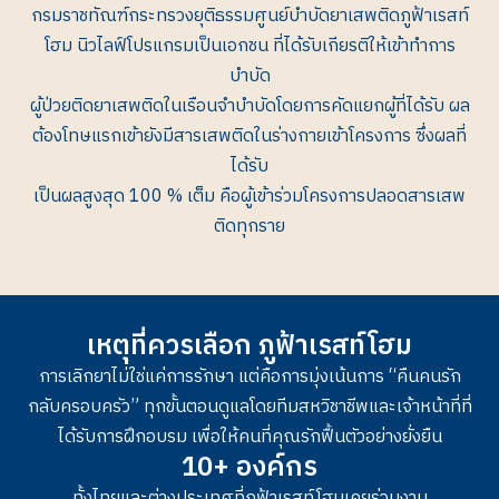
กรมราชทัณฑ์กระทรวงยุติธรรมศูนย์บำบัดยาเสพติดภูฟ้าเรสท์
โฮม นิวไลฟ์โปรแกรมเป็นเอกชน ที่ได้รับเกียรติให้เข้าทำการ
บำบัด
ผู้ป่วยติดยาเสพติดในเรือนจำบำบัดโดยการคัดแยกผู้ที่ได้รับ ผล
ต้องโทษแรกเข้ายังมีสารเสพติดในร่างกายเข้าโครงการ ซึ่งผลที่
ได้รับ
เป็นผลสูงสุด 100 % เต็ม คือผู้เข้าร่วมโครงการปลอดสารเสพ
ติดทุกราย
เหตุที่ควรเลือก ภูฟ้าเรสท์โฮม
การเลิกยาไม่ใช่แค่การรักษา แต่คือการมุ่งเน้นการ “คืนคนรัก
กลับครอบครัว” ทุกขั้นตอนดูแลโดยทีมสหวิชาชีพและเจ้าหน้าที่ที่
ได้รับการฝึกอบรม เพื่อให้คนที่คุณรักฟื้นตัวอย่างยั่งยืน
10+ องค์กร
ทั้งไทยและต่างประเทศที่ภูฟ้าเรสท์โฮมเคยร่วมงาน