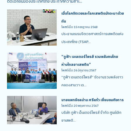
ติดเอกชนของประเทศไทย ประกาศความสำเ...
เมื่อโรคจิตเวชและโรคเสพติดมักจะมาด้วย
กัน
โพสต์เมื่อ
15 กรกฎาคม 2568
ประธานชมรมจิตเวชศาสตร์การเสพติดแห่ง
ประเทศไทย (TSAP...
“ภูฟ้า เอนเตอร์ไพรส์ รวมพลังฅนไทย
ห่างไกลยาเสพติด”
โพสต์เมื่อ
26 มิถุนายน 2567
“ภูฟ้า เอนเตอร์ไพรส์” จัดงานรวมพลังชาว
คลองสามวา เด...
นายแพทย์ชลน่าน ศรีแก้ว เยี่ยมชมกิจการ
โพสต์เมื่อ
20 พฤษภาคม 2567
บริษัท ภูฟ้า เอ็นเตอร์ไพรส์ จำกัด ศูนย์เลิก
ยาเสพติ...