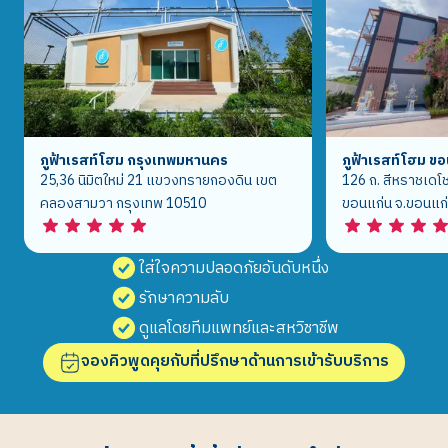
ภูฟ้าเรสท์โฮม กรุงเทพมหานคร
ภูฟ้าเรสท์โฮม ข
25,36 นิมิตใหม่ 21 แขวงทรายกองดิน เขต
126 ถ. สีหราชเดโช
คลองสามวา กรุงเทพ 10510
ขอนแก่น จ.ขอนแก
ใส่ใจความปลอดภัยอันดับหนึ่ง
รักษาความลับ
ดูแลโดยทีมแพทย์และสหวิชาชีพ
จองคิวพูดคุยกับที่ปรึกษาด้านการเข้ารับบริการ