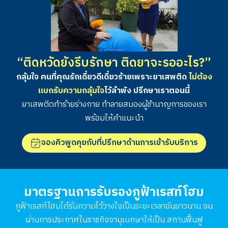
“ติดหวัดยังรีบรักษา ติดยาจะรออะไร?”
กลุ้มใจ คนที่คุณรักเดี๋ยวดีเดี๋ยวร้ายเพราะยาเสพติด
ไม่ต้อง
แบกรับความกลุ้มใจ
ไว้ลำพัง ปรึกษาเราตอนนี้
ยาเสพติดทำร้ายร่างกาย ทำลายสมองผู้ชำนาญการของเรา
พร้อมให้คำแนะนำ
จองคิวพูดคุยกับที่ปรึกษาด้านการเข้ารับบริการ
มาตรฐานการรับรองภูฟ้าเรสท์โฮม
ภูฟ้าเรสท์โฮมได้รับความไว้วางใจเป็นระยะเวลาอันยาวนาน จน
ผ่านการประกาศในราชกิจจานุเบกษาให้เป็น สถานฟื้นฟู