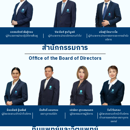
บรรจงจิตต์ พันธุ์ทอง
ปิยะรัชต์ สุขวิบูลย์
ขนิษฐ์ รัตนาวะไล
ผู้อำนวยการฝ่ายปฏิบัติการฟื้นฟู
ผู้อำนวยการ ฝ่ายบริหารงานทั่วไป
ผู้อำนวยการ ฝ่ายการตลาดและการเข้ารับ
บริการ
สำนักกรรมการ
Office of the Board of Directors
ชัชชลัยย์ ยุ้นพันธ์
ธีรศักดิ์ ชอบทอง
เปรมิกา สุวรรณเนตร
วัชรี ปิ่นทอง
ผู้ช่วยประธานเจ้าหน้าที่บริหาร
เลขานุการบริษัท
ผู้ช่วยกรรมการผู้จัดการ
ผู้ช่วยประธานเจ้าหน้าที่บริหาร
ด้านการแพทย์และเลขานุการ
แพทย์
ทีมแพทย์และจิตแพทย์