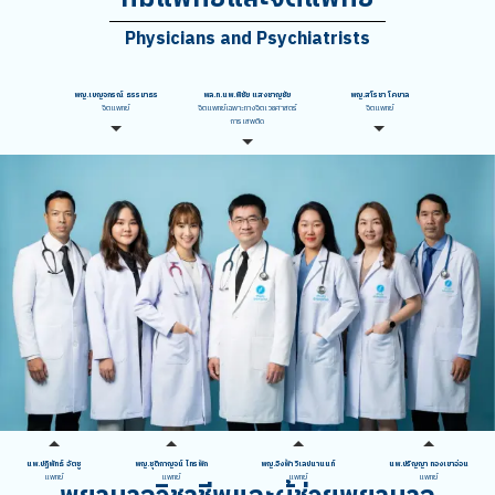
Physicians and Psychiatrists
พญ.เบญจภรณ์ ธรรมาธร
พล.ท.นพ.พิชัย แสงชาญชัย
พญ.สโรชา โคบาล
จิตแพทย์
จิตแพทย์เฉพาะทางจิตเวชศาสตร์
จิตแพทย์
การเสพติด
นพ.ปฏิพัทธ์ อัตชู
พญ.ชุติกาญจน์ ไทรฟัก
พญ.อิงฟ้า วิเลปนานนท์
นพ.ปริญญา ทองเขาอ่อน
แพทย์
แพทย์
แพทย์
แพทย์