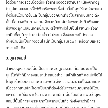
ได้ด้วยการตรวจเบื้องต้นหรือการมองด้วยตาเปล่า เนื่องจากอยู่
ในรูปแบบของบุหรี่ไฟฟ้าหรือพอต ซึ่งเป็นสิ่งที่ถูกใช้แพร่หลายใน
ทั้งวัยรุ่นโดยทั่วไปและในกลุ่มของคนที่เที่ยวในสถานบันเทิง ดัง
นั้นเมื่อมองด้วยตาพอตเคก็จะเหมือนกันกับพอตปกติ เพียงแต่
หัวพอตถูกเปลี่ยนจากน้ำยาบุหรี่ไฟฟ้าทั่วไปเป็นใส่ยาเคหรือเค
ตามีนที่อยู่ในรูปแบบเป็นน้ำยาโปร่งใส ซึ่งช่องทางที่มักลอบ
จำหน่ายนั้นเป็นทางออนไลน์ที่เป็นกลุ่มลับเฉพาะ หรือตามแหล่ง
สถานบันเทิง
3.บุหรี่ซอมบี้
สำหรับบุหรี่ซอมบี้นั้นเป็นยาเสพติดสูตรผสม ที่มีลักษณะเป็น
บุหรี่ไฟฟ้าที่มีการผสมยานำสลบอย่าง
“เอโทมีเดท”
ลงไปเพื่อให้
ได้ฤทธิ์เหมือนการเสพยาเสพติด ซึ่งถือว่าอันตรายเป็นอย่างมาก
เนื่องจากยาเอโทมีเดทเป็นยาที่ต้องได้รับการควบคุมการใช้โดย
แพทย์และใช้เฉพาะในทางการแพทย์เท่านั้น โดยมีการพบว่าบุหรี่
ซอมบี้นั้นมีการแพร่ระบาดในสถานบันเทิง ทั้งยังพบว่ามีการ
ลักลอบขายทางออนไลน์หรือในสถานที่ที่มีการรวมกลุ่ม โดยอ้าง