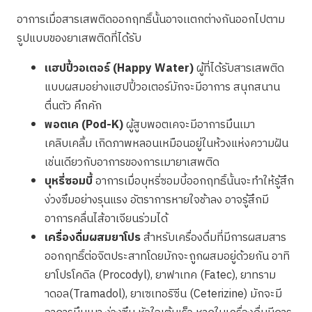
อาการเมื่อสารเสพติดออกฤทธิ์นั้นอาจเเตกต่างกันออกไปตาม
รูปแบบของยาเสพติดที่ได้รับ
แฮปปี้วอเตอร์ (Happy Water)
ผู้ที่ได้รับสารเสพติด
แบบผสมอย่างแฮปปี้วอเตอร์มักจะมีอาการ สนุกสนาน
ตื่นตัว คึกคัก
พอตเค (Pod-K)
ผู้สูบพอตเคจะมีอาการมึนเมา
เคลิบเคลิ้ม เกิดภาพหลอนเหมือนอยู่ในห้วงแห่งความฝัน
เช่นเดียวกับอาการของการเมายาเสพติด
บุหรี่ซอมบี้
อาการเมื่อบุหรี่ซอมบี้ออกฤทธิ์นั้นจะทำให้รู้สึก
ง่วงซึมอย่างรุนแรง อัตราการหายใจช้าลง อาจรู้สึกมี
อาการคลื่นไส้อาเจียนร่วมได้
เครื่องดื่มผสมยาโปร
สำหรับเครื่องดื่มที่มีการผสมสาร
ออกฤทธิ์ต่อจิตประสาทโดยมักจะถูกผสมอยู่ด้วยกัน อาทิ
ยาโปรโคดิล (Procodyl), ยาฟาเทค (Fatec), ยาทราม
าดอล(Tramadol), ยาเซเทอริซีน (Ceterizine) มักจะมี