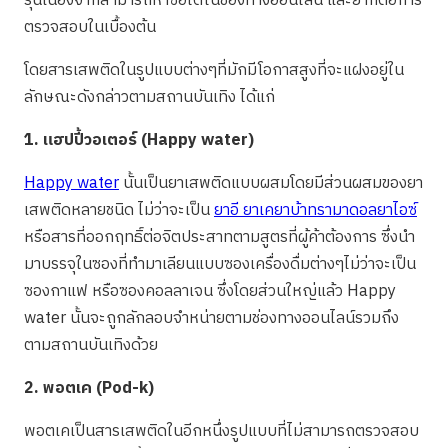
รุ่นเนื่องจากสามารถหาซื้อได้ในช่องทางออนไลน์ และยากต่อการ
ตรวจสอบในเบื้องต้น
โดยสารเสพติดในรูปแบบต่างๆที่มักมีโอกาสสูงที่จะแฝงอยู่ใน
ลักษณะดังกล่าวตามสถานบันเทิง ได้แก่
1. แฮปปี้วอเตอร์ (Happy water)
Happy water
นั้นเป็นยาเสพติดแบบผสมโดยมีส่วนผสมของยา
เสพติดหลายชนิด ไม่ว่าจะเป็น
ยาอี
ยาเค
ยาบ้า
ทรามาดอล
ยาไอซ์
หรือสารที่ออกฤทธิ์ต่อจิตประสาทตามสูตรที่ผู้ค้าต้องการ ซึ่งนำ
มาบรรจุในซองที่ทำมาเลียนแบบซองเครื่องดื่มต่างๆไม่ว่าจะเป็น
ซองกาแฟ หรือซองคอลลาเจน ซึ่งโดยส่วนใหญ่แล้ว Happy
water นั้นจะถูกลักลอบจำหน่ายตามช่องทางออนไลน์รวมถึง
ตามสถานบันเทิงด้วย
2. พอตเค (Pod-k)
พอตเคเป็นสารเสพติดในอีกหนึ่งรูปแบบที่ไม่สามารถตรวจสอบ