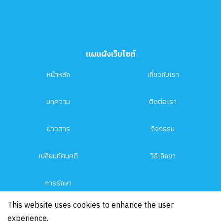
แผนผังเว็บไซต์
หน้าหลัก
เกี่ยวกับเรา
บทความ
ติดต่อเรา
ข่าวสาร
กิจกรรม
เปลี่ยนทัศนคติ
วิธีเลิกยา
การรักษา
This website uses cookies to enhance the user
experience.
Copyright 2026 Phufa Enterprise Co.,LTD, All Rights