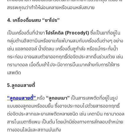
สรรพคุณว่าทำให้ผ่อนคลายหรือนอนหลับสบาย
4. เครื่องดื่มผสม “ยาโปร”
เป็นเครื่องดื่มที่นำยา
โปรโคดิล (Procodyl)
ซึ่งเป็นยาที่อยู่ใน
กลุ่มต้านฮีสตามีนหรือยาแก้แพ้มาผสมกับเครื่องดื่มต่างๆ อย่าง
เช่น แอลกอฮอล์ น้ำอัดลม เครื่องดื่มชูกำลัง หรือแม้กระทั่งน้ำ
กระท่อม อาจผสมตัวยาออกฤทธิ์ต่อจิตประสาทอื่นร่วมด้วย เช่น
ทรามาดอล เมื่อดื่มเข้าไปจะมีอาการมึนเมาคล้ายกับการใช้สาร
เสพติด
5.ลูกอมสายตี้
“ลูกอมสายตี้”
หรือ
“ลูกอมเมา”
เป็นสารเสพติดที่อยู่ในรูป
แบบของลูกอมหรืออมยิ้ม ซึ่งอาจประกอบไปด้วยสารออกฤทธิ์
ต่อจิตประสาทและยาเสพติดหลายชนิด เช่น เคตามีน ทรามาดอล
สารไนเมตาซีแพม เป็นต้น โดยมักมีช่องทางการลักลอบจำหน่าย
ทางออนไลน์และสถานบันเทิง