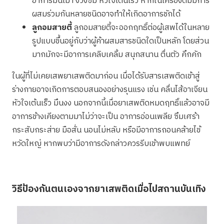
อาการมึนเมา ง่วงซึม หัวใจเต้นเร็ว หากในเครื่องดื่มมีการ
ผสมร่วมกันหลายชนิดอาจทำให้เกิดอาการชักได้
ลูกอมสายตี้
ลูกอมสายตี้จะออกฤทธิ์ต่อผู้เสพได้ในหลาย
รูปแบบขึ้นอยู่กับว่าผู้ค้าผสมสารชนิดใดเป็นหลัก โดยส่วน
มากมักจะมีอาการเคลิบเคลิ้ม สนุกสนาน ตื่นตัว คึกคัก
ในผู้ที่ไม่เคยเสพยาเสพติดมาก่อน เมื่อได้รับสารเสพติดเข้าสู่
ร่างกายอาจเกิดการตอบสนองอย่างรุนแรง เช่น คลื่นไส้อาเจียน
หัวใจเต้นเร็ว มึนงง นอกจากนี้เมื่อยาเสพติดหมดฤทธิ์แล้วอาจมี
อาการข้างเคียงตามมาไม่ว่าจะเป็น อาการอ่อนเพลีย ซึมเศร้า
กระสับกระส่าย มือสั่น นอนไม่หลับ หรือมีอาการถอนคล้ายไข้
หวัดใหญ่ หากพบว่ามีอาการดังกล่าวควรรีบเข้าพบแพทย์
วิธีป้องกันตนเองจากยาเสพติดเมื่อไปสถานบันเทิง