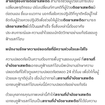
สาเหตุของการติดยาเสพติด
สามารถช่วยผู้ป่วยในการปรับ
เปลี่ยนพฤติกรรม ปรับเปลี่ยนทัศนคติที่ผู้ป่วย
ติดยาเสพติด
มี
ต่อตนเอง ชี้แนะแนวทาง บอกถึงข้อควรปฏิบัติที่ญาติหรือผู้ใกล้
ชิดกับผู้ป่วยควรปฏิบัติเพื่อช่วยให้ผู้ป่วย
ติดยาเสพติด
สามารถ
เลิกยาเสพติด
ได้เป็นผลสำเร็จ ซึ่งสิ่งเหล่านี้ต้องอาศัย
ประสบการณ์และความเข้าใจของนักจิตวิทยาอย่างแท้จริงของภู
ฟ้าเรสท์โฮม
พนักงานรักษาความปลอดภัยที่มีความห่วงใจและใส่ใจ
ความปลอดภัยเป็นความต้องการพื้นฐานของมนุษย์ ที่
สถานที่
บำบัดยาเสพติด
เอกชนภูฟ้าเรสท์โฮมมีพนักงานรักษาความ
ปลอดภัยที่ใส่ใจดูแลความปลอดภัยตลอด 24 ชั่วโมง เพื่อให้ทั้งผู้
ป่วยและญาติอุ่นใจ เชื่อมั่นว่าภายใน
สถานที่บำบัดยาเสพติด
เอกชนภูฟ้าเรสท์โฮมแห่งนี้มีความปลอดภัยอย่างแท้จริง
ด้วยบุคลากรคุณภาพเหล่านี้ทำให้
สถานที่บำบัดยาเสพติด
เอกชนภูฟ้าเรสท์โฮมเป็น
สถานที่บำบัดยาเสพติด
ที่ได้รับความ