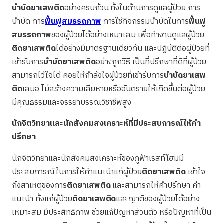
บำบัดยาเสพติด
อย่างครบถ้วน ทั้งในด้านการดูแลผู้ป่วย การ
บำบัด การ
ฟื้นฟูสมรรถภาพ
การใช้กิจกรรมบำบัดในการ
ฟื้นฟู
สมรรถภาพ
ของผู้ป่วยได้อย่างเหมาะสม เพื่อทำงานดูแลผู้ป่วย
ติดยาเสพติด
ได้อย่างมีมาตรฐานเดียวกัน และปฏิบัติต่อผู้ป่วยที่
เข้ารับการ
บำบัดยาเสพติด
อย่างถูกวิธี เป็นที่ปรึกษาที่ดีที่ผู้ป่วย
สามารถไว้ใจได้ คอยให้กำลังใจผู้ป่วยที่เข้ารับการ
บำบัดยาเสพ
ติด
เสมอ ไม่สร้างความเสียหายหรืออันตรายให้เกิดขึ้นต่อผู้ป่วย
มีคุณธรรมและจรรยาบรรณวิชาชีพสูง
นักจิตวิทยาและนักสังคมสงเคราะห์ที่มีประสบการณ์ให้คำ
ปรึกษา
นักจิตวิทยาและนักสังคมสงเคราะห์ของภูฟ้าเรสท์โฮมมี
ประสบการณ์ในการให้คำแนะนำแก่ผู้ป่วย
ติดยาเสพติด
เข้าใจ
ถึงสาเหตุของการ
ติดยาเสพติด
และสามารถให้คำปรึกษา คำ
แนะนำ ทั้งแก่ผู้ป่วย
ติดยาเสพติด
และญาติของผู้ป่วยได้อย่าง
เหมาะสม มีประสิทธิภาพ ช่วยแก้ปัญหาส่วนตัว หรือปัญหาที่เป็น