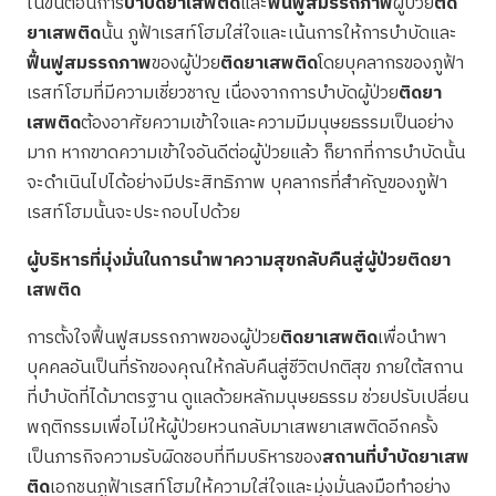
ในขั้นตอนการ
บำบัดยาเสพติด
และ
ฟื้นฟูสมรรถภาพ
ผู้ป่วย
ติด
ยาเสพติด
นั้น ภูฟ้าเรสท์โฮมใส่ใจและเน้นการให้การบำบัดและ
ฟื้นฟูสมรรถภาพ
ของผู้ป่วย
ติดยาเสพติด
โดยบุคลากรของภูฟ้า
เรสท์โฮมที่มีความเชี่ยวชาญ เนื่องจากการบำบัดผู้ป่วย
ติดยา
เสพติด
ต้องอาศัยความเข้าใจและความมีมนุษยธรรมเป็นอย่าง
มาก หากขาดความเข้าใจอันดีต่อผู้ป่วยแล้ว ก็ยากที่การบำบัดนั้น
จะดำเนินไปได้อย่างมีประสิทธิภาพ บุคลากรที่สำคัญของภูฟ้า
เรสท์โฮมนั้นจะประกอบไปด้วย
ผู้บริหารที่มุ่งมั่นในการนำพาความสุขกลับคืนสู่ผู้ป่วยติดยา
เสพติด
การตั้งใจฟื้นฟูสมรรถภาพของผู้ป่วย
ติดยาเสพติด
เพื่อนำพา
บุคคลอันเป็นที่รักของคุณให้กลับคืนสู่ชีวิตปกติสุข ภายใต้สถาน
ที่บำบัดที่ได้มาตรฐาน ดูแลด้วยหลักมนุษยธรรม ช่วยปรับเปลี่ยน
พฤติกรรมเพื่อไม่ให้ผู้ป่วยหวนกลับมาเสพยาเสพติดอีกครั้ง
เป็นภารกิจความรับผิดชอบที่ทีมบริหารของ
สถานที่บำบัดยาเสพ
ติด
เอกชนภูฟ้าเรสท์โฮมให้ความใส่ใจและมุ่งมั่นลงมือทำอย่าง