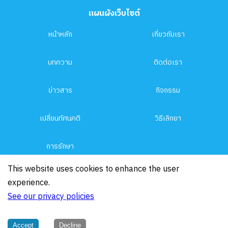
แผนผังเว็บไซต์
หน้าหลัก
เกี่ยวกับเรา
บทความ
ติดต่อเรา
ข่าวสาร
กิจกรรม
เปลี่ยนทัศนคติ
วิธีเลิกยา
การรักษา
This website uses cookies to enhance the user
experience.
Copyright 2026 Phufa Enterprise Co.,LTD, All Rights
See our privacy policies
Reserved.
Privacy Policy
Accept
Decline