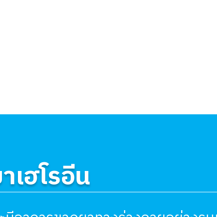
าเฮโรอีน