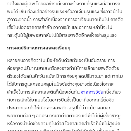
จิตใจของผู้เสพ โดยผลข้างเคียงทางร่างกายที่รุนแรงที่สามารถ
พบได้ เช่น ท้องเสียอย่างรุนแรงหรืออาเจียนรุนแรง ซึ่งอาจนำไป
สู่ภาวะขาดน้ำ การสำลักเนื่องจากการอาเจียนมากเกินไป การติด
เชื้อในปอดจากการสำลัก อาการชัก และอาการเหล่านี้จะไป
กระตุ้นให้ผู้เสพอยากลับไปใช้สารเสพติดอีกครั้งอย่างรุนแรง
การลดปริมาณการเสพลงเรื่อยๆ
หลายคนอาจคิดว่าในเมื่อหักดิบด้วยตัวเองเป็นอันตราย การ
ค่อยๆลดปริมาณยาเสพติดลงอาจทำให้การเลิกยาเสพติดด้วย
ตัวเองได้ผลในสักวัน แม้จะมีการค่อยๆ ลดปริมาณยา แต่หากไม่
ได้รับการดูแลครอบคลุมในปัจจัยต่างๆอย่างต่อเนื่องโอกาส
สำเร็จในการเลิกยาเสพติดก็น้อยเช่นกัน
จากการวิจัย
หนึ่งเกี่ยว
กับการเลิกใช้ยาเบนโซไดอะเซปินซึ่งเป็นยาที่ออกฤทธิ์ต่อจิต
ประสาทและทำให้เกิดการเสพติด สรุปได้ว่า แม้บางคนจะ
พยายามค่อย ๆ ลดปริมาณยาด้วยตัวเอง แต่ถ้าไม่มีผู้เชี่ยวชาญ
หรือการบำบัดช่วยควบคู่ไปด้วย โอกาสเลิกสำเร็จก็มักไม่สูงนัก