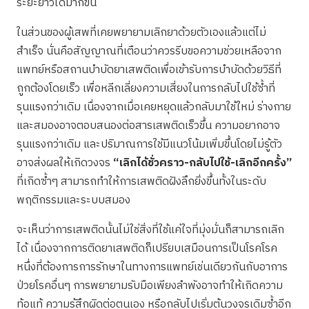
ระยะยาวได้มากขึ้น
ในส่วนของผู้เสพที่เคยพยายามเลิกยาด้วยตัวเองแล้วแต่ไม่
สำเร็จ นั่นคือสัญญาณที่เตือนว่าควรรีบขอความช่วยเหลือจาก
แพทย์หรือสถานบำบัดยาเสพติดเพื่อเข้ารับการบำบัดด้วยวิธีที่
ถูกต้องโดยเร็ว เพื่อหลีกเลี่ยงความเสี่ยงในการกลับไปใช้ซ้ำที่
รุนแรงกว่าเดิม เนื่องจากเมื่อเคยหยุดแล้วกลับมาใช้ใหม่ ร่างกาย
และสมองอาจตอบสนองต่อสารเสพติดเร็วขึ้น ความอยากอาจ
รุนแรงกว่าเดิม และปริมาณการใช้มีแนวโน้มเพิ่มขึ้นโดยไม่รู้ตัว
อาจส่งผลให้เกิดวงจร
“เลิกได้ชั่วคราว-กลับไปใช้-เลิกอีกครั้ง”
ที่เกิดซ้ำๆ สามารถทำให้การเสพติดฝังลึกยิ่งขึ้นทั้งในระดับ
พฤติกรรมและระบบสมอง
จะเห็นว่าการเสพติดนั้นไม่ใช่สิ่งที่ใช้แค่ใจที่มุ่งมั่นก็สามารถเลิก
ได้ เนื่องจากการติดยาเสพติดก็เปรียบเสมือนการเป็นโรคโรค
หนึ่งที่ต้องการการรักษาในทางการแพทย์เช่นเดียวกันกับอาการ
ป่วยโรคอื่นๆ การพยายามรับมือเพียงลำพังอาจทำให้เกิดความ
ท้อแท้ ความรู้สึกผิดต่อตนเอง หรือกลับไปเริ่มต้นวงจรเดิมซ้ำอีก