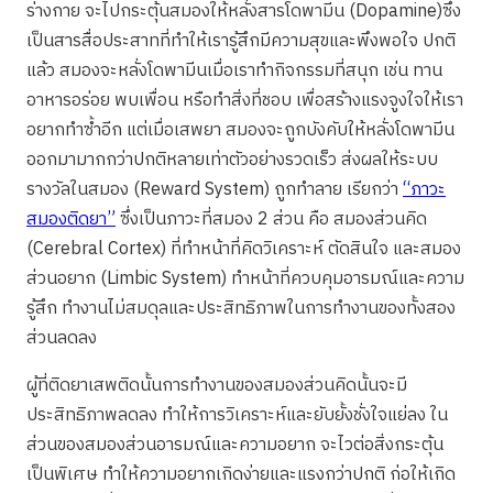
ร่างกาย จะไปกระตุ้นสมองให้หลั่งสารโดพามีน (Dopamine)ซึ่ง
เป็นสารสื่อประสาทที่ทำให้เรารู้สึกมีความสุขและพึงพอใจ ปกติ
แล้ว สมองจะหลั่งโดพามีนเมื่อเราทำกิจกรรมที่สนุก เช่น ทาน
อาหารอร่อย พบเพื่อน หรือทำสิ่งที่ชอบ เพื่อสร้างแรงจูงใจให้เรา
อยากทำซ้ำอีก แต่เมื่อเสพยา สมองจะถูกบังคับให้หลั่งโดพามีน
ออกมามากกว่าปกติหลายเท่าตัวอย่างรวดเร็ว ส่งผลให้ระบบ
รางวัลในสมอง (Reward System) ถูกทำลาย เรียกว่า
“ภาวะ
สมองติดยา”
ซึ่งเป็นภาวะที่สมอง 2 ส่วน คือ สมองส่วนคิด
(Cerebral Cortex) ที่ทำหน้าที่คิดวิเคราะห์ ตัดสินใจ และสมอง
ส่วนอยาก (Limbic System) ทำหน้าที่ควบคุมอารมณ์และความ
รู้สึก ทำงานไม่สมดุลและประสิทธิภาพในการทำงานของทั้งสอง
ส่วนลดลง
ผู้ที่ติดยาเสพติดนั้นการทำงานของสมองส่วนคิดนั้นจะมี
ประสิทธิภาพลดลง ทำให้การวิเคราะห์และยับยั้งชั่งใจแย่ลง ใน
ส่วนของสมองส่วนอารมณ์และความอยาก จะไวต่อสิ่งกระตุ้น
เป็นพิเศษ ทำให้ความอยากเกิดง่ายและแรงกว่าปกติ ก่อให้เกิด