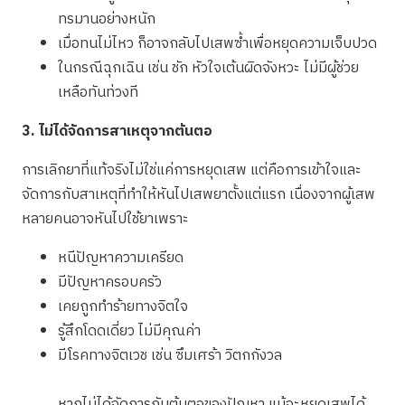
ทรมานอย่างหนัก
เมื่อทนไม่ไหว ก็อาจกลับไปเสพซ้ำเพื่อหยุดความเจ็บปวด
ในกรณีฉุกเฉิน เช่น ชัก หัวใจเต้นผิดจังหวะ ไม่มีผู้ช่วย
เหลือทันท่วงที
3. ไม่ได้จัดการสาเหตุจากต้นตอ
การเลิกยาที่แท้จริงไม่ใช่แค่การหยุดเสพ แต่คือการเข้าใจและ
จัดการกับสาเหตุที่ทำให้หันไปเสพยาตั้งแต่แรก เนื่องจากผู้เสพ
หลายคนอาจหันไปใช้ยาเพราะ
หนีปัญหาความเครียด
มีปัญหาครอบครัว
เคยถูกทำร้ายทางจิตใจ
รู้สึกโดดเดี่ยว ไม่มีคุณค่า
มีโรคทางจิตเวช เช่น ซึมเศร้า วิตกกังวล
หากไม่ได้จัดการกับต้นตอของปัญหา แม้จะหยุดเสพได้