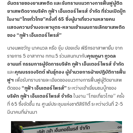
อันตรายของยาเสพติด และรับทราบแนวทางการฟื้นฟูผู้ติด
ยาเสพติดจากบริษัท ภูฟ้า เอ็นเตอร์ไพรส์ จำกัด ที่ร่วมเปิดบู๊ท
ในงาน“ไทยทั่วไทย”ครั้งที่
65
ซึ่งผู้มาเที่ยวงานหลายคน
แสดงความจำนงจะพาบุตร-หลานเข้าแผนการเลิกยาเสพติด
ของ “ภูฟ้า เอ็นเตอร์ไพรส์”
นางนพขวัญ นาคนวล หรือ จุ๋ม ปอยเด้ง พิธีกรอาสาพายิ้ม จาก
รายการ 5 อาสาทาง ททบ.5 ร่วมสนทนากับ
คุณภูผา ภูวดล
อานนท์ กรรมการผู้จัดการบริษัท ภูฟ้า เอ็นเตอร์ไพรส์ จำกัด
และ
คุณบรรจงจิตต์ พันธุ์ทอง ผู้อำนวยการฝ่ายปฏิบัติการฟื้น
ฟูฯ
เพื่อรับทราบรายละเอียดของแนวทางการฟื้นฟูผู้ติดยาเสพ
ติดของ
“ภูฟ้า เอ็นเตอร์ไพรส์”
ระหว่างเข้าเยี่ยมชมบู๊ทของ
บริษัท ภูฟ้า เอ็นเตอร์ไพรส์ จำกัด
ในงาน “ไทยเที่ยวไทย” ครั้ง
ที่ 65 ซึ่งจัดขึ้น ณ ศูนย์ประชุมแห่งชาติสิริกิติ์ ระหว่างวันที่ 2-5
มีนาคมที่ผ่านมา