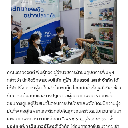
คุณบรรจงจิตต์ พันธุ์ทอง ผู้อำนวยการฝ่ายปฏิบัติการฟื้นฟูฯ
กล่าวว่า นักจิตวิทยาของ
บริษัท ภูฟ้า เอ็นเตอร์ไพรส์ จำกัด
ได้
ให้คำปรึกษาแก่ผู้สนใจเข้าร่วมชมบู๊ท โดยเน้นย้ำข้อมูลที่เกี่ยวข้อง
กับการสนับสนุนและการปฏิบัติต่อผู้ติดยาเสพติด รวมทั้งขั้น
ตอนการดูแลผู้ป่วยในขั้นตอนการบำบัดยาเสพติด โดยมีความมุ่ง
มั่นที่จะส่งผู้เสพยาเสพติดกลับคืนสู่ครอบครัวโดยไม่หวนกลับมา
เสพยาเสพติดอีก ตามหลักคิด “
คืนคนรัก...สู่ครอบครัว
” ซึ่ง
บริษัท ภูฟ้า เอ็นเตอร์ไพรส์ จำกัด
ได้รับการยกชื่นชมจากผู้เข้า