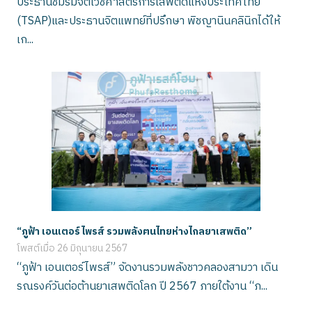
ประธานชมรมจิตเวชศาสตร์การเสพติดแห่งประเทศไทย
(TSAP)และประธานจิตแพทย์ที่ปรึกษา พิชญานินคลินิกได้ให้
เก...
“ภูฟ้า เอนเตอร์ไพรส์ รวมพลังฅนไทยห่างไกลยาเสพติด”
โพสต์เมื่อ
26 มิถุนายน 2567
“ภูฟ้า เอนเตอร์ไพรส์” จัดงานรวมพลังชาวคลองสามวา เดิน
รณรงค์วันต่อต้านยาเสพติดโลก ปี 2567 ภายใต้งาน “ภ...