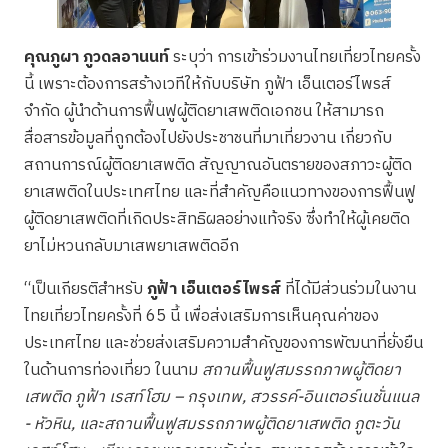
คุณภูผา ภูวดลอานนท์
ระบุว่า การเข้าร่วมงานไทยเที่ยวไทยครั้ง
นี้ เพราะต้องการสร้างเวทีให้กับบริษัท ภูฟ้า เอ็นเตอร์ไพรส์
จำกัด ผู้นำด้านการฟื้นฟูผู้ติดยาเสพติดเอกชน ให้สามารถ
สื่อสารข้อมูลที่ถูกต้องไปยังประชาชนที่มาเที่ยวงาน เกี่ยวกับ
สถานการณ์ผู้ติดยาเสพติด สัญญาณอันตรายของสภาวะผู้ติด
ยาเสพติดในประเทศไทย และที่สำคัญคือแนวทางของการฟื้นฟู
ผู้ติดยาเสพติดที่เกิดประสิทธิผลอย่างแท้จริง ซึ่งทำให้ผู้เคยติด
ยาไม่หวนกลับมาเสพยาเสพติดอีก
“เป็นเกียรติสำหรับ
ภูฟ้า เอ็นเตอร์ไพรส์
ที่ได้มีส่วนร่วมในงาน
ไทยเที่ยวไทยครั้งที่ 65 นี้ เพื่อส่งเสริมการเห็นคุณค่าของ
ประเทศไทย และช่วยส่งเสริมความสำคัญของการพัฒนาที่ยั่งยืน
ในด้านการท่องเที่ยว ในนาม
สถานฟื้นฟูสมรรถภาพผู้ติดยา
เสพติด ภูฟ้า เรสท์โฮม – กรุงเทพ,
สวรรค์-อินเตอร์เนชั่นแนล
- หัวหิน,
และสถานฟื้นฟูสมรรถภาพผู้ติดยาเสพติด ภูตะวัน