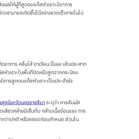
งผลให้ผู้ที่สูดดมแก๊สหัวเราะมีอาการ
ล่าวสามารถเกิดขึ้นได้อย่างรวดเร็วภายในไม่
ิดอาการ คลื่นไส้ อาเจียน มึนงง เส้นประสาท
สหัวเราะในพื้นที่ปิดหรือสูดจากกระป๋อง
ี่มีการสูดดมแก๊สหัวเราะเป็นประจำยัง
สุขจังหวัดนครราชสีมา
ระบุว่า การสัมผัส
สียวคล้ายมีเข็มทิ่ม กล้ามเนื้ออ่อนแรง การ
ากกว่าปกติ หรือคลอดก่อนกำหนด ส่วนใน