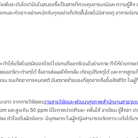
งเพิ่มระดับโดปามีนในสมองซึ่งเป็นสารที่ควบคุมอารมณ์และความรู้สึก ส่
อกเเละหัวเราะอย่างหนักกับทุกอย่างที่เกิดขึ้นโดยไม่มีสาเหตุ อาการดังก
จะทำให้แก๊สไนตรัสออกไซด์ไปแทนที่ออกซิเจนในร่างกาย ทำให้ร่างกายเก
อวัยวะต่างๆได้ จึงอาจส่งผลให้หกล้ม เกิดอุบัติเหตุได้ เเละหากสูดแก๊
 จนเกิดอาการหมดสติ อันตรายร้ายเเรงที่สุดอาจถึงขั้นเสียชีวิต ในผู้ท
ะยะยาว จากการวิจัยของ
วารสารวิจัยและพัฒนาสุขภาพสำนักงานสาธารณ
 และสูงเกิน 50 ppm มีโอกาสปวดศีรษะ คลื่นไส้ อาเจียน รู้สึกชา ปวดเ
 หัวใจเต้นผิดจังหวะ มีบุตรยาก ในผู้หญิงสามารถเกิดภาวะเเท้งได้ม