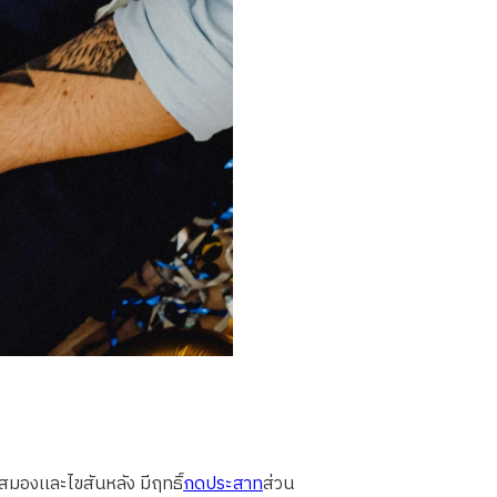
มองเเละไขสันหลัง มีฤทธิ์
กดประสาท
ส่วน