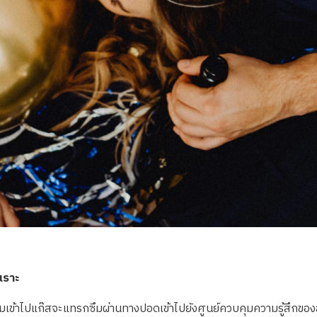
เราะ
มเข้าไปแก๊สจะแทรกซึมผ่านทางปอดเข้าไปยังศูนย์ควบคุมความรู้สึกของส