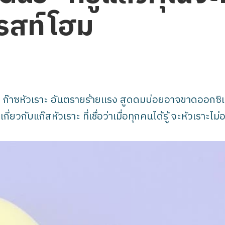
เรสท์โฮม
อ ก๊าซหัวเราะ อันตรายร้ายเเรง สูดดมบ่อยอาจขาดออกซิเจนจ
วกับแก๊สหัวเราะ ที่เชื่อว่าเมื่อทุกคนได้รู้ จะหัวเราะไม