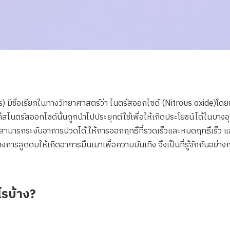
s) มีชื่อเรียกในทางวิทยาศาสตร์ว่า ไนตรัสออกไซด์ (Nitrous oxide)โดยแ
แก๊สไนตรัสออกไซด์นั้นถูกนำไปประยุกต์ใช้เพื่อให้เกิดประโยชน์ได้ในบ
ะสามารถระงับอาการปวดได้ ให้การออกฤทธิ์ที่รวดเร็วและหมดฤทธิ์เร็ว
างการสูดดมให้เกิดอาการมึนเมาเพื่อความบันเทิง จึงเป็นที่รู้จักกันอย่างก
ไรบ้าง?