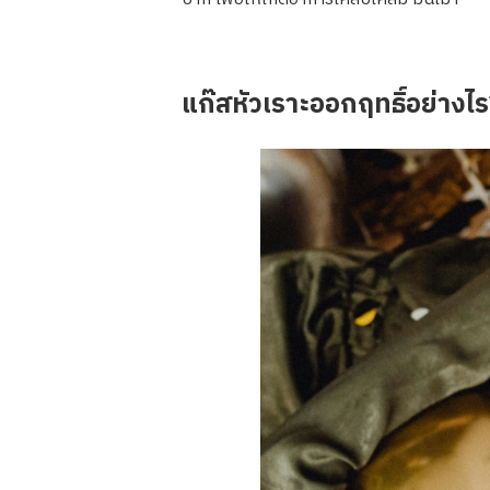
แก๊สหัวเราะออกฤทธิ์อย่างไ