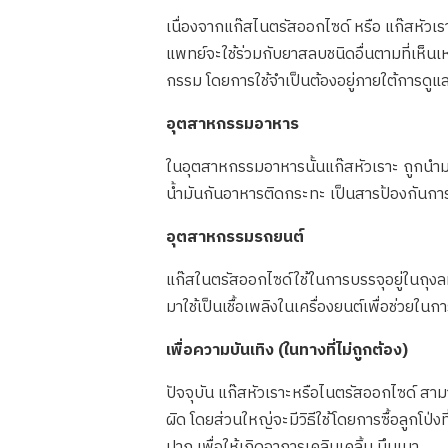
เนื่องจากแก๊สไนตรัสออกไซด์ หรือ แก๊สหัว
แพทย์จะใช้ร่วมกับยาสลบชนิดอื่นตามที่เห
กรรม โดยการใช้จำเป็นต้องอยู่ภายใต้การดูแ
อุตสาหกรรมอาหาร
ในอุตสาหกรรมอาหารนั้นแก๊สหัวเราะ ถูกนำมา
น้ำมันกันอาหารติดกระทะ เป็นสารป้องกันการเ
อุตสาหกรรมรถยนต์
แก๊สในตรัสออกไซด์ใช้ในการบรรจุอยู่ในถุงลมน
มาใช้เป็นเชื้อเพลิงในเครื่องยนต์เพื่อช่วยในก
เพื่อความบันเทิง (ในทางที่ไม่ถูกต้อง)
ปัจจุบัน แก๊สหัวเราะหรือไนตรัสออกไซด์ สามา
ผิด โดยส่วนใหญ่จะมีวิธีใช้โดยการซื้อลูกโป
ปาก เพื่อให้เกิดอาการเคลิบเคลิ้ม มึนเมา