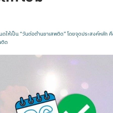
ำหนดให้เป็น “วันต่อต้านยาเสพติด” โดยจุดประสงค์หลัก ค
พติด