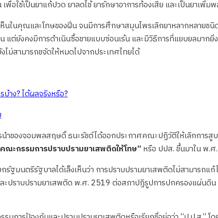
่น เพื่อใช้เป็นยาแก้ปวด ยาลดไข้ ยารักษาอาการท้องเสีย และเป็นยาเพิ่ม
้เล็งเห็นในคุณและโทษของฝิ่น จนมีการศึกษาสมุนไพรเลิกยาหลากหลายชนิ
เจน แต่ยังคงมีการดำเนินซื้อขายแบบซ่อนเร้น และมีวิธีการที่แยบยลมากย
ยังไม่สามารถขจัดให้หมดไปจากประเทศไทยได้
บ้าง? ได้ผลจริงหรือ?
ย
ารนำของจอมพลสฤษดิ์ ธนะรัชต์ได้ออกประกาศคณะปฏิวัติให้เลิกการสูบฝ
คณะกรรมการปราบปรามยาเสพติดให้โทษ”
หรือ ปปส. ขึ้นมาใน พ.ศ
นายกรัฐมนตรีรัฐบาลได้เล็งเห็นว่า การปราบปรามยาเสพติดไม่สามารถแ
ันและปราบปรามยาเสพติด พ.ศ. 2519 ต่อสภาปฏิรูปการปกครองแผ่นดิน แ
รมการป้องกันและปราบปรามยาเสพติดหรือเรียกชื่อย่อว่า “ป.ป.ส.” โดย