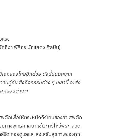
็งแรง
กกีฬา พิธีกร นักแสดง ศิลปิน)
กวีเอกของไทยอีกด้วย ดังนั้นนอกจาก
กัน ซึ่งกิจกรรมต่าง ๆ เหล่านี้ จะส่ง
ละกลอนต่าง ๆ
เสพติดเพื่อให้ตระหนักถึงโทษของยาเสพติด
กิจกรรมทางพุทธศาสนา เช่น การไหว้พระ, สวด
ใกล้ชิด คอยดูแลและส่งเสริมสุขภาพของทุก