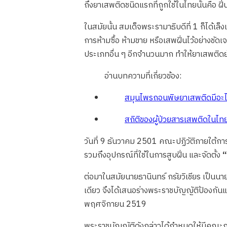
ถึงยาเสพติดชนิดแรกที่ถูกใช้ในไทยนั้นคือ ฝิ
ในสมัยนั้น สมเด็จพระรามาธิบดีที่ 1 ก็ได
การห้ามซื้อ ห้ามขาย หรือเสพฝิ่นไว้อย่างชัด
ประเภทอื่น ๆ อีกจำนวนมาก ทำให้ยาเสพติด
อ่านบทความที่เกี่ยวข้อง:
สมุนไพรถอนพิษยาเสพติดมีอะไร
สถิติของผู้ป่วยสารเสพติดในไท
วันที่ 9 ธันวาคม 2501 คณะปฏิวัติภายใต้ก
รวมถึงอุปกรณ์ที่ใช้ในการสูบฝิ่น และจัดตั้ง
“
ต่อมาในสมัยนายธานินทร์ กรัยวิเชียร เป็น
เดียว จึงได้เสนอร่างพระราชบัญญัติป้องก
พฤศจิกายน 2519
พระราชบัญญัติดังกล่าวได้กำหนดให้มีคณะกร