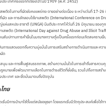
ประเทศครั้งแรกที่เซี่ยงไฮ้ในปี 1909 (พ.ศ. 2452)
เสพติดในทางที่ผิดยังคงแพร่กระจายอย่างต่อเนื่อง ระหว่างวันที่ 17-2
ที่ผิด และการลักลอบใช้ยาเสพติด (International Conference on Drug
แห่งสหประชาชาติ (UNGA) มีมติประกาศให้วันที่ 26 มิถุนายน ของทุกปี
นยาเสพติด (International Day against Drug Abuse and Illicit Traf
่จีนถอนสัมปทานการค้าฝิ่นในมณฑลกวางตุ้งเป็นครั้งแรกก่อนเกิดสงครามฝิ่
็นการแสดงออกถึงความมุ่งมั่นในการเสริมสร้างการดำเนินการและความร
ผิด
ับสนุน และการฟื้นฟูสมรรถภาพ, สร้างความมั่นใจในการเข้าถึงสารควบค
ฎหมายเพื่อพัฒนาทางเลือกในการดำรงชีวิตที่ยั่งยืน, รวมไปถึงการสร
ประเทศ และยึดมั่นมาจนถึงปัจจุบัน
ด
ไทย
่มมีการนำมาใช้ตั้งแต่สมัยอยุธยา โดยแรกเริ่มมีวัตถุประสงค์เพื่อใช้