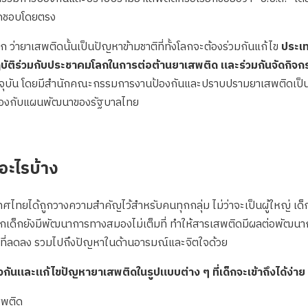
ผิดชอบโดยตรง
ลก ว่ายาเสพติดนั้นเป็นปัญหาข้ามชาติที่ทั้งโลกจะต้องร่วมกันแก้ไข
ประเท
บัติร่วมกับประชาคมโลกในการต่อต้านยาเสพติด และร่วมกันจัดกิจกรร
จจุบัน โดยมีสำนักคณะกรรมการงานป้องกันและปราบปรามยาเสพติดเป็น
คล้องกับแผนพัฒนาของรัฐบาลไทย
อะไรบ้าง
ได้ถูกวางความสำคัญไว้สำหรับคนทุกกลุ่ม ไม่ว่าจะเป็นผู้ใหญ่ เด็ก หร
่องจากเด็กยังมีพัฒนาการทางสมองไม่เต็มที่ ทำให้สารเสพติดมีผลต่อพัฒ
ที่ลดลง รวมไปถึงปัญหาในด้านอารมณ์และจิตใจด้วย
งกันและแก้ไขปัญหายาเสพติดในรูปแบบต่าง ๆ ที่เด็กจะเข้าถึงได้ง่าย 
สพติด