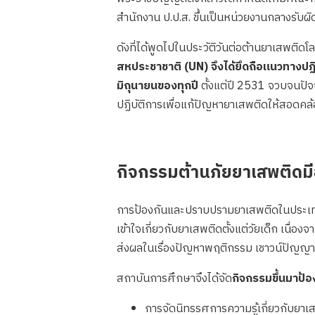
สำนักงาน ป.ป.ส. ขึ้นเป็นหน่วยงานกลางรับ
ดังที่ได้พูดไปในประวัติวันต่อต้านยาเสพติดโ
สหประชาชาติ (UN) จึงได้ยึดถือแนวทางปฏิ
มิถุนายนของทุกปี
ตั้งแต่ปี 2531 จวบจนปั
ปฏิบัติการเพื่อแก้ปัญหายาเสพติดให้สอด
กิจกรรมต้านภัยยาเสพติดมี
การป้องกันและปราบปรามยาเสพติดในประเทศไทย
เข้าใจเกี่ยวกับยาเสพติดตั้งแต่วัยเด็ก เนื
ส่งผลในเรื่องปัญหาพฤติกรรม เชาวน์ปัญญา
สถาบันการศึกษาจึงได้จัด
กิจกรรมขึ้นมาป้อ
การจัดนิทรรศการความรู้เกี่ยวกับยาเ