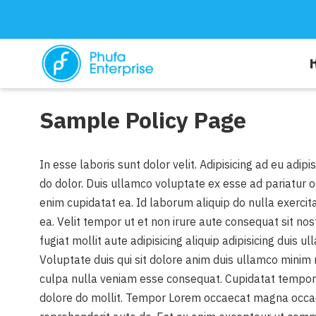
ห
Sample Policy Page
บริการของเรา
In esse laboris sunt dolor velit. Adipisicing ad eu adi
บทความ
do dolor. Duis ullamco voluptate ex esse ad pariatur oc
enim cupidatat ea. Id laborum aliquip do nulla exercita
ea. Velit tempor ut et non irure aute consequat sit nos
fugiat mollit aute adipisicing aliquip adipisicing dui
Voluptate duis qui sit dolore anim duis ullamco minim 
culpa nulla veniam esse consequat. Cupidatat tempor l
dolore do mollit. Tempor Lorem occaecat magna occaecat