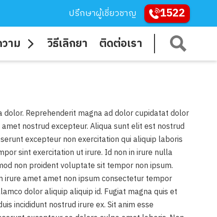
1522
ปรึกษาผู้เชี่ยวชาญ
ความ
วิธีเลิกยา
ติดต่อเรา
agna dolor. Reprehenderit magna ad dolor cupidatat dolor
s amet nostrud excepteur. Aliqua sunt elit est nostrud
eserunt excepteur non exercitation qui aliquip laboris
r sint exercitation ut irure. Id non in irure nulla
usmod non proident voluptate sit tempor non ipsum.
 anim irure amet amet non ipsum consectetur tempor
mco dolor aliquip aliquip id. Fugiat magna quis et
s incididunt nostrud irure ex. Sit anim esse