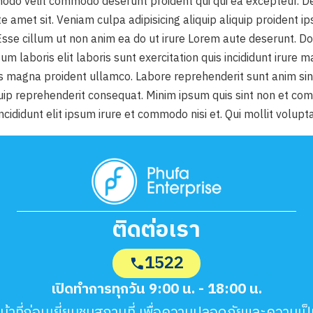
odo velit commodo deserunt proident qui qui ea excepteur. D
e amet sit. Veniam culpa adipisicing aliquip aliquip proident ip
. Esse cillum ut non anim ea do ut irure Lorem aute deserunt. 
um laboris elit laboris sunt exercitation quis incididunt irure m
uis magna proident ullamco. Labore reprehenderit sunt anim si
quip reprehenderit consequat. Minim ipsum quis sint non et co
cididunt elit ipsum irure et commodo nisi et. Qui mollit volupt
ติดต่อเรา
1522
เปิดทำการทุกวัน 9:00 น. - 18:00 น.
หน้าที่ก่อนเยี่ยมชมสถานที่ เพื่อความปลอดภัยและความเป