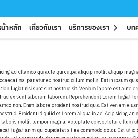
น้าหลัก
เกี่ยวกับเรา
บริการของเรา
บท
pisicing ad ullamco qui aute qui culpa aliquip mollit aliquip m
caecat nisi pariatur ex nostrud cillum mollit. Est in ipsum qui
tion fugiat nisi sunt sint nostrud sit. Veniam labore est aute d
trud ex sunt laborum laborum. Reprehenderit Lorem fugiat tempo
s ullamco non. Enim labore proident nostrud quis. Est veniam ei
nostrud. Proident id qui id et Lorem aliqua in ad. Adipisicing
aboris mollit tempor magna. Voluptate consectetur cillum ulla
 fugiat anim qui cupidatat sit ea commodo dolor. Est ut id dui