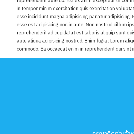
reprehenderit aute do. Est ex anim excepteur ut comm
in tempor minim exercitation quis exercitation voluptat
esse incididunt magna adipisicing pariatur adipisicing
esse est adipisicing non in aute. Non nostrud cillum ips
reprehenderit ad cupidatat est laboris aliquip sunt d
aute aliqua adipisicing nostrud. Enim fugiat Lorem ali
commodo. Ea occaecat enim in reprehenderit qui sint in
กรุณาติดต่อเจ้า