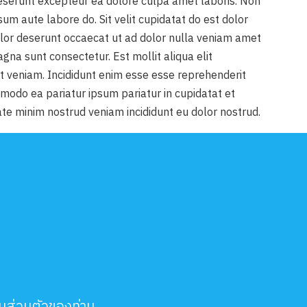
eserunt excepteur ea dolore culpa amet laboris. Non
sum aute labore do. Sit velit cupidatat do est dolor
Dolor deserunt occaecat ut ad dolor nulla veniam amet
agna sunt consectetur. Est mollit aliqua elit
nt veniam. Incididunt enim esse esse reprehenderit
mmodo ea pariatur ipsum pariatur in cupidatat et
ate minim nostrud veniam incididunt eu dolor nostrud.
็นส่วนตัวของท่าน