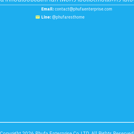
Email:
contact@phufaenterprise.com
Line:
@phufaresthome
Copyright 2026 Phufa Enterprise Co.,LTD, All Rights Reserved