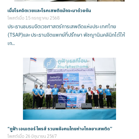
เมื่อโรคจิตเวชและโรคเสพติดมักจะมาด้วยกัน
โพสต์เมื่อ
15 กรกฎาคม 2568
ประธานชมรมจิตเวชศาสตร์การเสพติดแห่งประเทศไทย
(TSAP)และประธานจิตแพทย์ที่ปรึกษา พิชญานินคลินิกได้ให้
เก...
“ภูฟ้า เอนเตอร์ไพรส์ รวมพลังฅนไทยห่างไกลยาเสพติด”
โพสต์เมื่อ
26 มิถุนายน 2567