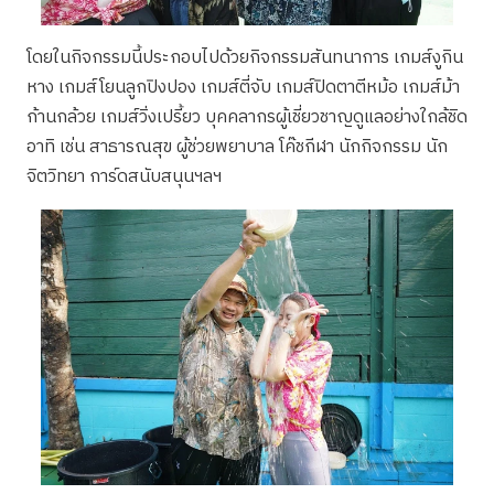
โดยในกิจกรรมนี้ประกอบไปด้วยกิจกรรมสันทนาการ เกมส์งูกิน
หาง เกมส์โยนลูกปิงปอง เกมส์ตี่จับ เกมส์ปิดตาตีหม้อ เกมส์ม้า
ก้านกล้วย เกมส์วิ่งเปรี้ยว บุคคลากรผู้เชี่ยวชาญดูแลอย่างใกล้ชิด
อาทิ เช่น สาธารณสุข ผู้ช่วยพยาบาล โค๊ชกีฬา นักกิจกรรม นัก
จิตวิทยา การ์ดสนับสนุนฯลฯ