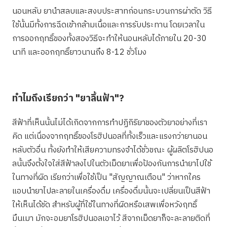
นอนหลับ ยานำสลบและสงบประสาทก่อนกระบวนการผ่าตัด วิธี
ใช้นั้นมีทั้งการฉีดเข้ากล้ามเนื้อและการรับประทาน โดยเวลาใน
การออกฤทธิ์ของทั้งสองวิธีจะทำให้นอนหลับได้ภายใน 20-30
นาที และออกฤทธิ์ยาวนานถึง 8-12 ชั่วโมง
ทำไมถึงเรียกว่า "ยาลิ้นฟ้า"?
สีฟ้าที่เห็นนั้นไม่ได้เกิดจากการทำปฏิกิริยาของตัวยาอย่างที่เรา
คิด แต่เนื่องจากฤทธิ์ของโรฮิปนอลที่ทั้งเร็วและแรงกว่ายานอน
หลับตัวอื่น ทั้งยังทำให้เสียความทรงจำได้ชั่วขณะ ผู้ผลิตโรฮิปนอ
ลนั้นจึงตั้งใจใส่สีฟ้าลงไปในตัวเม็ดยาเพื่อป้องกันการนำยาไปใช้
ในทางที่ผิด เรียกว่าเพื่อใช้เป็น "สัญญาณเตือน" ว่าหากใคร
แอบนำยาไปละลายในเครื่องดื่ม เครื่องดื่มนั้นจะเปลี่ยนเป็นสีฟ้า
ให้เห็นได้ชัด สำหรับผู้ที่ใช้ในทางที่ผิดหรือเสพเพื่อหวังฤทธิ์
มึนเมา มักจะอมยาโรฮิปนอลเอาไว้ สีจากเม็ดยาก็จะละลายติดที่