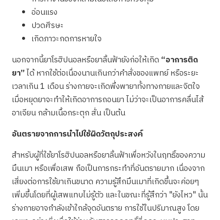
อ่อนแรง
ปวดศีรษะ
เกิดภาวะกดการหายใจ
นอกจากนี้ยาโรฮิปนอลหรือยาลิ้นฟ้ายังก่อให้เกิด
“อาการติด
ยา”
ได้ หากใช้ต่อเนื่องนานเกินกว่าคำสั่งของแพทย์ หรือระยะ
เวลาเกิน 1 เดือน ร่างกายจะเกิดพึ่งพายาทั้งทางกายและจิตใจ
เมื่อหยุดยาจะทำให้เกิดอาการถอนยา ไม่ว่าจะเป็นอาการคลื่นไส้
อาเจียน กล้ามเนื้อกระตุก สั่น เป็นต้น
อันตรายจากการนำไปใช้ผิดวัตถุประสงค์
สำหรับผู้ที่ใช้ยาโรฮิปนอลหรือยาลิ้นฟ้าเพื่อหวังในฤทธิ์ของความ
มึนเมา หรือเพื่อเสพ ถือเป็นการกระทำที่อันตรายมาก เนื่องจาก
เสี่ยงต่อการใช้ยาเกินขนาด ความรู้สึกมึนเมาที่เกิดขึ้นจะค่อยๆ
เพิ่มขึ้นโดยที่ผู้เสพแทบไม่รู้ตัว และในขณะที่รู้สึกว่า "ยังไหว" นั้น
ร่างกายอาจกำลังเข้าใกล้จุดอันตราย การใช้ในปริมาณสูง โดย