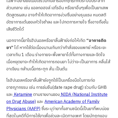
เฉพาะอย่างยิ่งเมื่อใช้ร่วมกับสารออกฤทธิ์ที่กดระบบประสาท
ส่วนกลาง เช่น แอลกอฮอล์ เฮโรอีน หรือยาอื่นๆเพื่อเป็นยาเสพ
ติดสูตรผสม อาจทำให้เกิดอาการง่วงซึมอย่างรุนแรง หมดสติ
อัตราการเต้นของหัวใจช้าลง และไปกดการหายใจ ซึ่งอาจถึงขั้น
เสียชีวิตได้
นอกจากนี้ยาโรฮิปนอลหรือยาลิ้นฟ้ายังก่อให้เกิด
“อาการติด
ยา”
ได้ หากใช้ต่อเนื่องนานเกินกว่าคำสั่งของแพทย์ หรือระยะ
เวลาเกิน 1 เดือน ร่างกายจะพึ่งพายาได้ทั้งทางกายและจิตใจ
เมื่อหยุดยาจะทำให้เกิดอาการถอนยา ไม่ว่าจะเป็นอาการ คลื่นไส้
อาเจียน กล้ามเนื้อกระตุก สั่น เป็นต้น
โรฮิปนอลหรือยาลิ้นฟ้ายังถูกใช้เป็นเครื่องมือในการก่อ
อาชญากรรม เช่น การข่มขืน(date rape drug) ร่วมกับ GHB
และ
Ketamine
ตามรายงานของ
NIDA (National Institute
on Drug Abuse)
และ
American Academy of Family
Physicians (AAFP)
ซึ่งระบุว่ายาทั้งสามชนิดนี้เป็นยาที่พบบ่อย
ที่สุดในคดีที่มีการใช้ยาเพื่อล่วงละเมิดทางเพศ โดยมักถูกแอบ