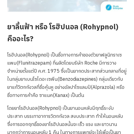
ยาลิ้นฟ้า หรือ โรฮิปนอล (Rohypnol)
คืออะไร?
โรฮิปนอล(Rohypnol) เป็นชื่อทางการค้าของตัวยาฟลูนิทราเซ
แพม(Flunitrazepam) ที่ผลิตโดยบริษัท Roche มีการวาง
จำหน่ายตั้งแต่ปี ค.ศ. 1975 ซึ่งเป็นยากดประสาทส่วนกลางที่อยู่
ในกลุ่มยาเบนโซไดอะเซพีน(Benzodiazepines) กลุ่มเดียวกับ
ยาแก้วิตกกังวลที่ชื่อคุ้นหู อย่างอัลปาโซแลมป์(Alprazola) หรือ
ชื่อทางการค้าคือ ซาแนค(Xanax) เป็นต้น
โดยยาโรฮิปนอล(Rohypnol) เป็นยานอนหลับมีฤทธิ์ระงับ
ประสาท บรรเทาอาการวิตกกังวล สงบประสาท ทำให้นอนหลับ
ซึ่งการออกฤทธิ์ของยาโรฮิปนอลนั้นจะเร็ว แรง และยาวนาน
มากกว่าการนอนหลับ 1 คืน ในทางการแพทย์จะใช้เพื่อเป็นยา