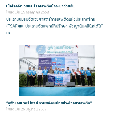
เมื่อโรคจิตเวชและโรคเสพติดมักจะมาด้วยกัน
โพสต์เมื่อ
15 กรกฎาคม 2568
ประธานชมรมจิตเวชศาสตร์การเสพติดแห่งประเทศไทย
(TSAP)และประธานจิตแพทย์ที่ปรึกษา พิชญานินคลินิกได้ให้
เก...
“ภูฟ้า เอนเตอร์ไพรส์ รวมพลังฅนไทยห่างไกลยาเสพติด”
โพสต์เมื่อ
26 มิถุนายน 2567