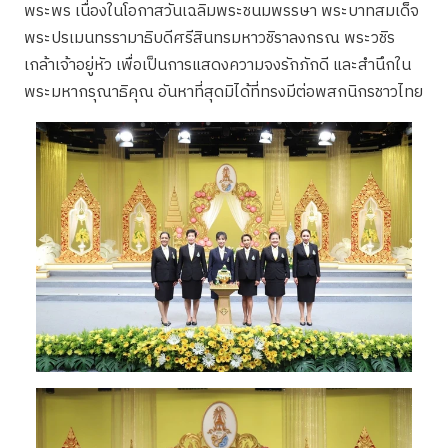
พระพร เนื่องในโอกาสวันเฉลิมพระชนมพรรษา พระบาทสมเด็จ
พระปรเมนทรรามาธิบดีศรีสินทรมหาวชิราลงกรณ พระวชิร
เกล้าเจ้าอยู่หัว เพื่อเป็นการแสดงความจงรักภักดี และสำนึกใน
พระมหากรุณาธิคุณ อันหาที่สุดมิได้ที่ทรงมีต่อพสกนิกรชาวไทย