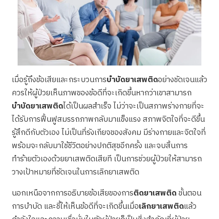
เมื่อรู้ถึงข้อเสียและกระบวนการ
บำบัดยาเสพติด
อย่างชัดเจนแล้ว
ควรให้ผู้ป่วยเห็นภาพของข้อดีที่จะเกิดขึ้นหากว่าเขาสามารถ
บำบัดยาเสพติด
ได้เป็นผลสำเร็จ ไม่ว่าจะเป็นสภาพร่างกายที่จะ
ได้รับการฟื้นฟูสมรรถภาพกลับมาแข็งแรง สภาพจิตใจที่จะดีขึ้น
รู้สึกดีกับตัวเอง ไม่เป็นที่รังเกียจของสังคม มีร่างกายและจิตใจที่
พร้อมจะกลับมาใช้ชีวิตอย่างปกติสุขอีกครั้ง และจบสิ้นการ
ทำร้ายตัวเองด้วยยาเสพติดเสียที เป็นการช่วยผู้ป่วยให้สามารถ
วางเป้าหมายที่ชัดเจนในการเลิกยาเสพติด
นอกเหนือจากการอธิบายข้อเสียของการ
ติดยาเสพติด
ขั้นตอน
การบำบัด และชี้ให้เห็นข้อดีที่จะเกิดขึ้นเมื่อ
เลิกยาเสพติด
แล้ว